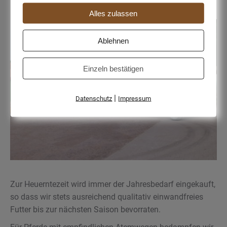
Alles zulassen
Ablehnen
Einzeln bestätigen
|
Datenschutz
Impressum
Zur Heuerntezeit wird immer der Jahresbedarf eingekauft,
so dass wir stets ausreichend qualitativ einwandfreies
Futter bis zur nächsten Saison bevorraten.