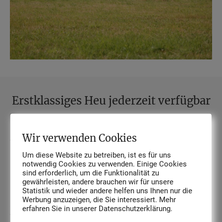
Erstklassiges Heu jederzeit verfügbar
Das Futter kommt zum großen Teil von den eigenen
Wir verwenden Cookies
Wiesen, die penibel nach Giftpflanzen abgesucht werden.
Um diese Website zu betreiben, ist es für uns
Das zugekaufte Heu stammt von unserem
notwendig Cookies zu verwenden. Einige Cookies
Lohnunternehmer, der in einem Nachbarort Grünland
sind erforderlich, um die Funktionalität zu
bewirtschaftet. Somit wissen wir auch bei diesem Heu
gewährleisten, andere brauchen wir für unsere
Statistik und wieder andere helfen uns Ihnen nur die
immer von welchen Wiesen es kommt und haben Einfluss
Werbung anzuzeigen, die Sie interessiert. Mehr
auf Zusammensetzung, Schnittzeitpunkt und
erfahren Sie in unserer Datenschutzerklärung.
Trocknungsgrad.