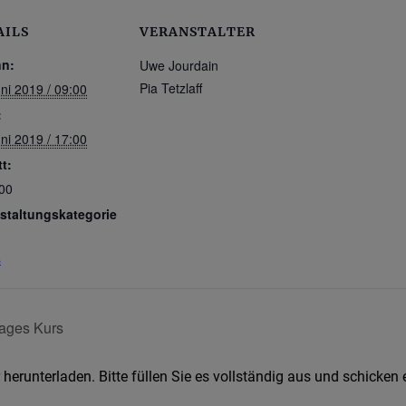
AILS
VERANSTALTER
nn:
Uwe Jourdain
Pia Tetzlaff
uni 2019 / 09:00
:
uni 2019 / 17:00
tt:
00
staltungskategorie
s
Tages Kurs
herunterladen. Bitte füllen Sie es vollständig aus und schicken