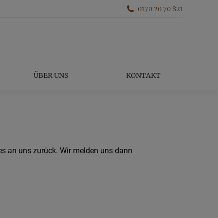
0170 20 70 821
TERMINE
ÜBER UNS
KONTAKT
ÜBER UNS
KONTAKT
 es an uns zurück. Wir melden uns dann