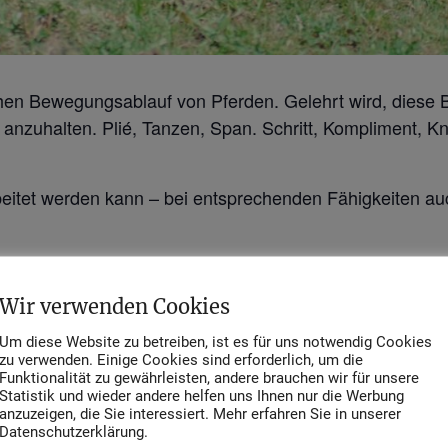
chen Bewegungsablauf von Pferden. Gelehrt wird, diese
anzuhalten. Plié, Tanzen, Span. Schritt, Kompliment, Kn
beitet werden kann – bei entsprechenden Fähigkeiten auch 
bgeholt, wo es sinnvoll ist für beide.
Wir verwenden Cookies
ner ist es, die jeweiligen Lektionen den Pferden in
vers
in die Lektion hineinzwingende) Hilfsmittel zu verzichte
Um diese Website zu betreiben, ist es für uns notwendig Cookies
zu verwenden. Einige Cookies sind erforderlich, um die
ferde aus körperlichen oder psychischen Gründen nicht ge
Funktionalität zu gewährleisten, andere brauchen wir für unsere
Statistik und wieder andere helfen uns Ihnen nur die Werbung
ktionen werden variiert oder ganz ersetzt durch andere 
anzuzeigen, die Sie interessiert. Mehr erfahren Sie in unserer
Datenschutzerklärung.