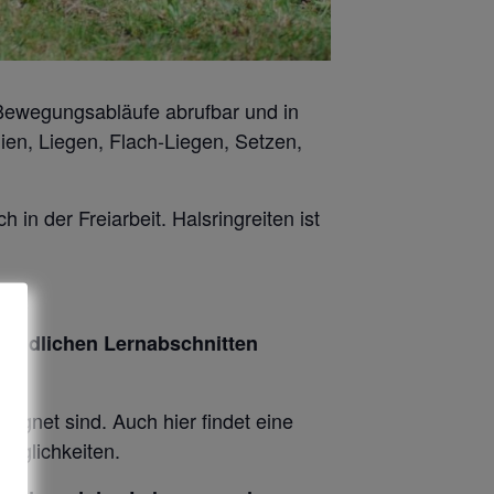
 Bewegungsabläufe abrufbar und in
ien, Liegen, Flach-Liegen, Setzen,
in der Freiarbeit. Halsringreiten ist
tändlichen Lernabschnitten
n.
eignet sind. Auch hier findet eine
Möglichkeiten.