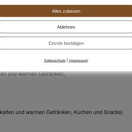
n und körperlichen Unversehrtheit der Pferde blei
Alles zulassen
Ablehnen
Trainerin Pia Tetzlaff
Einzeln bestätigen
nehmer):
|
Datenschutz
Impressum
kalten und warmen Getränken,
mit kalten und warmen Getränken, Kuchen und Snacks)