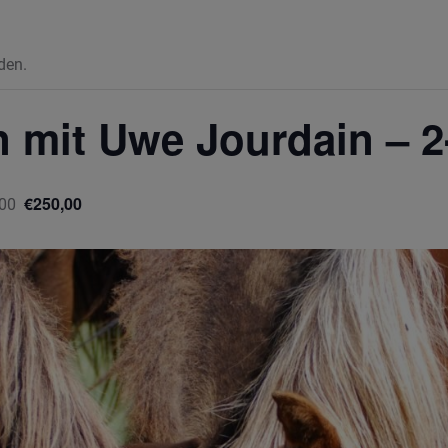
den.
n mit Uwe Jourdain – 
€250,00
:00