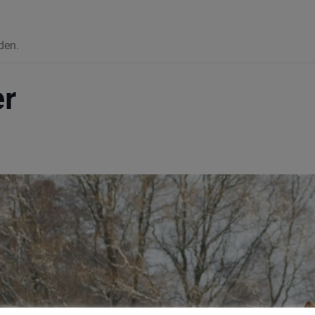
den.
er