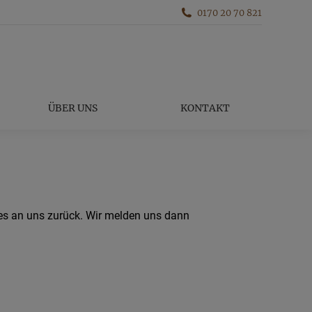
0170 20 70 821
TERMINE
ÜBER UNS
KONTAKT
ÜBER UNS
KONTAKT
 es an uns zurück. Wir melden uns dann