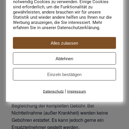
notwendig Cookies zu verwenden. Einige Cookies
sind erforderlich, um die Funktionalität zu
gewährleisten, andere brauchen wir für unsere
Statistik und wieder andere helfen uns Ihnen nur die
Werbung anzuzeigen, die Sie interessiert. Mehr
Kosten/Person
erfahren Sie in unserer Datenschutzerklärung.
Min. 6, max. 8 Teilnehmer:
Alles zulassen
115,00 € inkl. Seminargetränke
Ablehnen
Zuschauer
45,00 € inkl. Theorie und Seminarpauschale
Einzeln bestätigen
Anmeldung
|
Datenschutz
Impressum
Auf dem Anmeldeformular bis
12.02.2022
mit der
Begleichung der kompletten Gebühr. Bei
Nichtteilnahme (außer Krankheit) werden keine
Gebühren erstattet. Es kann jedoch gerne ein
Ersatzteilnehmer gestellt werden.