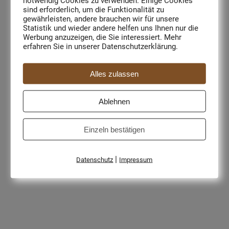
notwendig Cookies zu verwenden. Einige Cookies
Kuchen)
sind erforderlich, um die Funktionalität zu
gewährleisten, andere brauchen wir für unsere
Samstag: 70,00 Euro inkl. 1 Mittagessen +
Statistik und wieder andere helfen uns Ihnen nur die
Werbung anzuzeigen, die Sie interessiert. Mehr
Seminarpauschale
erfahren Sie in unserer Datenschutzerklärung.
Sonntag: 30,00 Euro inkl. Seminarpauschale
Alles zulassen
Anmeldung
Ablehnen
Auf dem Anmeldeformular bis
17.09.2022
mit der
Einzeln bestätigen
Begleichung der kompletten Kursgebühr. Bei
Nichtteilnahme werden keine Gebühren erstattet.
|
Es kann jedoch gerne ein Ersatzteilnehmer gestellt
Datenschutz
Impressum
werden.