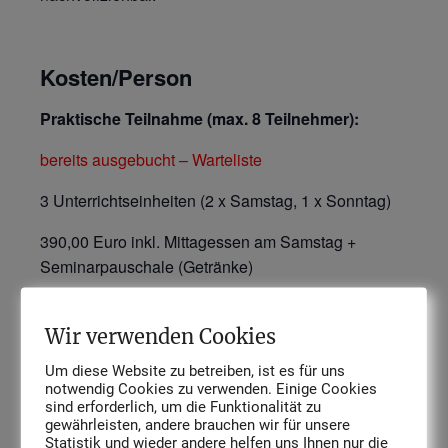
Kosten/Person
Praktische Teilnahme (max. 8 Teilnehmer):
bereits ausgebucht – Warteliste
3 Unterrichtseinheiten (2 x Samstag, 1 x Sonntag)
390,00 Euro inkl. Mittagessen am Samstag +
Seminarpauschale (Getränke)
Als Zuschauer:
Wir verwenden Cookies
Beide Tage: 90,00 Euro inkl. 1 Mittagessen +
Um diese Website zu betreiben, ist es für uns
Seminarpauschale (Kaffee, kalte Getränke,
notwendig Cookies zu verwenden. Einige Cookies
Kuchen)
sind erforderlich, um die Funktionalität zu
gewährleisten, andere brauchen wir für unsere
Samstag: 70,00 Euro inkl. 1 Mittagessen +
Statistik und wieder andere helfen uns Ihnen nur die