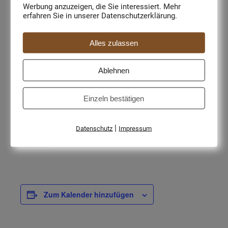
Werbung anzuzeigen, die Sie interessiert. Mehr
Seminarpauschale
erfahren Sie in unserer Datenschutzerklärung.
Sonntag: 30,00 Euro inkl. Seminarpauschale
Alles zulassen
Anmeldung
Ablehnen
Auf dem Anmeldeformular bis
08.11.2026
mit der
Einzeln bestätigen
Begleichung der kompletten Kursgebühr. Bei
Nichtteilnahme werden keine Gebühren erstattet.
|
Datenschutz
Impressum
Es kann jedoch gerne ein Ersatzteilnehmer gestellt
werden.
Zum Kalender hinzufügen